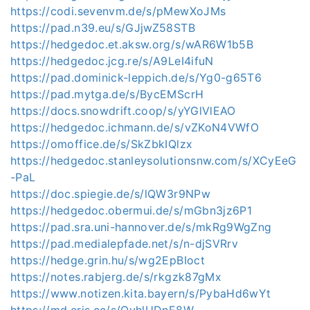
https://codi.sevenvm.de/s/pMewXoJMs
https://pad.n39.eu/s/GJjwZ58STB
https://hedgedoc.et.aksw.org/s/wAR6W1b5B
https://hedgedoc.jcg.re/s/A9LeI4ifuN
https://pad.dominick-leppich.de/s/Yg0-g65T6
https://pad.mytga.de/s/BycEMScrH
https://docs.snowdrift.coop/s/yYGlVlEAO
https://hedgedoc.ichmann.de/s/vZKoN4VWfO
https://omoffice.de/s/SkZbkIQlzx
https://hedgedoc.stanleysolutionsnw.com/s/XCyEeG
-PaL
https://doc.spiegie.de/s/lQW3r9NPw
https://hedgedoc.obermui.de/s/mGbn3jz6P1
https://pad.sra.uni-hannover.de/s/mkRg9WgZng
https://pad.medialepfade.net/s/n-djSVRrv
https://hedge.grin.hu/s/wg2EpBIoct
https://notes.rabjerg.de/s/rkgzk87gMx
https://www.notizen.kita.bayern/s/PybaHd6wYt
https://md.eris.cc/s/OyhlUDnE8W