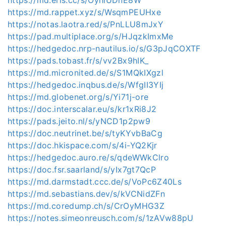
https://md.rappet.xyz/s/WsqmPEUHxe
https://notas.laotra.red/s/PnLLU8mJxY
https://pad.multiplace.org/s/HJqzkImxMe
https://hedgedoc.nrp-nautilus.io/s/G3pJqCOXTF
https://pads.tobast.fr/s/vv2Bx9hIK_
https://md.micronited.de/s/S1MQkIXgzl
https://hedgedoc.inqbus.de/s/WfgII3YIj
https://md.globenet.org/s/Yi71j-ore
https://doc.interscalar.eu/s/kr1xRi8J2
https://pads.jeito.nl/s/yNCD1p2pw9
https://doc.neutrinet.be/s/tyKYvbBaCg
https://doc.hkispace.com/s/4i-YQ2Kjr
https://hedgedoc.auro.re/s/qdeWWkClro
https://doc.fsr.saarland/s/yIx7gt7QcP
https://md.darmstadt.ccc.de/s/VoPc6Z40Ls
https://md.sebastians.dev/s/kVCNidZFn
https://md.coredump.ch/s/CrOyMHG3Z
https://notes.simeonreusch.com/s/1zAVw88pU