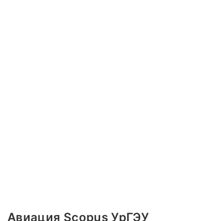
Авиация Scopus УрГЭУ