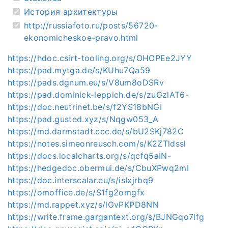
История архитектуры
http://russiafoto.ru/posts/56720-
ekonomicheskoe-pravo.html
https://hdoc.csirt-tooling.org/s/OHOPEe2JYY
https://pad.mytga.de/s/KUhu7Qa59
https://pads.dgnum.eu/s/V8um8oDSRv
https://pad.dominick-leppich.de/s/zuGzlAT6-
https://doc.neutrinet.be/s/f2YS18bNGI
https://pad.gusted.xyz/s/Nqgw053_A
https://md.darmstadt.ccc.de/s/bU2SKj782C
https://notes.simeonreusch.com/s/K2ZTldssl
https://docs.localcharts.org/s/qcfq5aIN-
https://hedgedoc.obermui.de/s/CbuXPwq2mI
https://doc.interscalar.eu/s/isIxjrbq9
https://omoffice.de/s/S1fg2omgfx
https://md.rappet.xyz/s/lGvPKPD8NN
https://write.frame.gargantext.org/s/BJNGqo7lfg