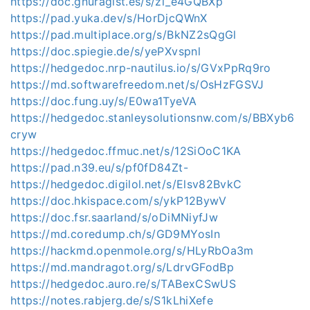
https://doc.gnuragist.es/s/zi_e4GQBXp
https://pad.yuka.dev/s/HorDjcQWnX
https://pad.multiplace.org/s/BkNZ2sQgGl
https://doc.spiegie.de/s/yePXvspnl
https://hedgedoc.nrp-nautilus.io/s/GVxPpRq9ro
https://md.softwarefreedom.net/s/OsHzFGSVJ
https://doc.fung.uy/s/E0wa1TyeVA
https://hedgedoc.stanleysolutionsnw.com/s/BBXyb6
cryw
https://hedgedoc.ffmuc.net/s/12SiOoC1KA
https://pad.n39.eu/s/pf0fD84Zt-
https://hedgedoc.digilol.net/s/Elsv82BvkC
https://doc.hkispace.com/s/ykP12BywV
https://doc.fsr.saarland/s/oDiMNiyfJw
https://md.coredump.ch/s/GD9MYosIn
https://hackmd.openmole.org/s/HLyRbOa3m
https://md.mandragot.org/s/LdrvGFodBp
https://hedgedoc.auro.re/s/TABexCSwUS
https://notes.rabjerg.de/s/S1kLhiXefe