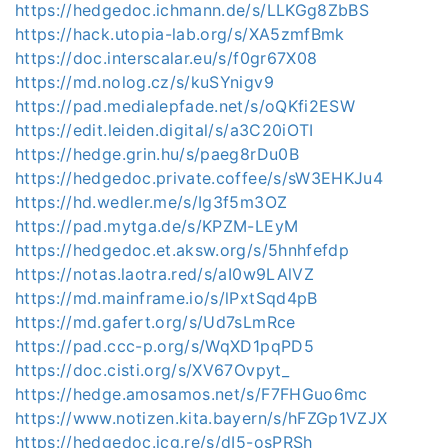
https://hedgedoc.ichmann.de/s/LLKGg8ZbBS
https://hack.utopia-lab.org/s/XA5zmfBmk
https://doc.interscalar.eu/s/f0gr67X08
https://md.nolog.cz/s/kuSYnigv9
https://pad.medialepfade.net/s/oQKfi2ESW
https://edit.leiden.digital/s/a3C20iOTI
https://hedge.grin.hu/s/paeg8rDu0B
https://hedgedoc.private.coffee/s/sW3EHKJu4
https://hd.wedler.me/s/Ig3f5m3OZ
https://pad.mytga.de/s/KPZM-LEyM
https://hedgedoc.et.aksw.org/s/5hnhfefdp
https://notas.laotra.red/s/aI0w9LAlVZ
https://md.mainframe.io/s/lPxtSqd4pB
https://md.gafert.org/s/Ud7sLmRce
https://pad.ccc-p.org/s/WqXD1pqPD5
https://doc.cisti.org/s/XV67Ovpyt_
https://hedge.amosamos.net/s/F7FHGuo6mc
https://www.notizen.kita.bayern/s/hFZGp1VZJX
https://hedgedoc.jcg.re/s/dI5-osPRSh